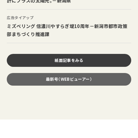
計にプラスの太陽光。－新潟県
広告タイアップ
ミズベリング 信濃川やすらぎ堤10周年－新潟市都市政策
部まちづくり推進課
紙面記事をみる
最新号（WEBビューアー）