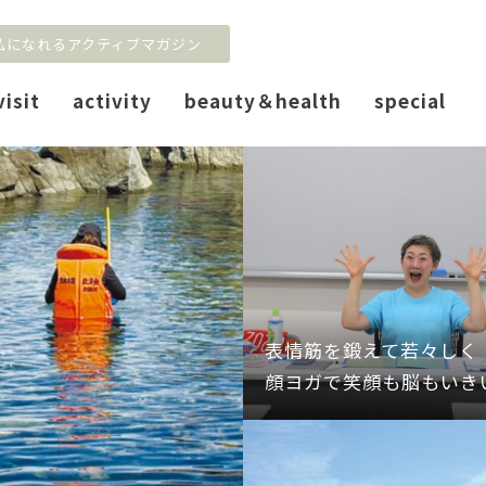
私になれるアクティブマガジン
visit
activity
beauty＆health
special
表情筋を鍛えて若々しく
顔ヨガで笑顔も脳もいき