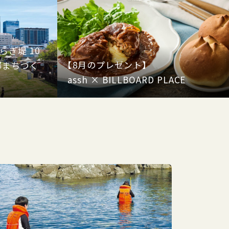
ぎ堤 10
【8月のプレゼント】
部まちづく
assh × BILLBOARD PLACE