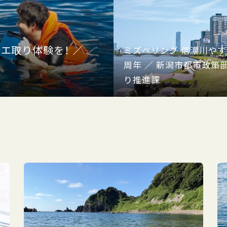
エ取り体験を！ ／
ミズベリング 信濃川やすら
周年 ／ 新潟市都市政策
り推進課