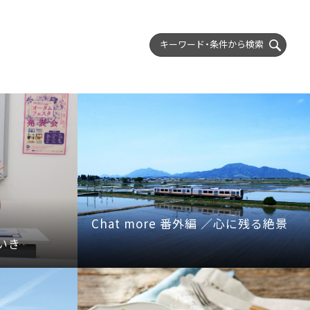
キーワード・条件から
検索
Chat more 番外編 ／心に残る絶景
いき