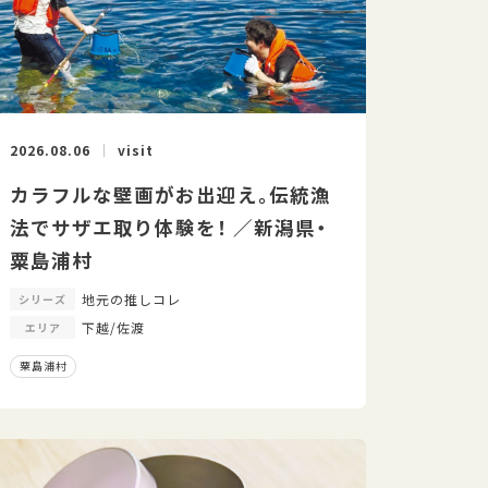
2026.08.06
visit
カラフルな壁画がお出迎え。伝統漁
法でサザエ取り体験を！ ／新潟県・
粟島浦村
地元の推しコレ
シリーズ
下越/佐渡
エリア
粟島浦村