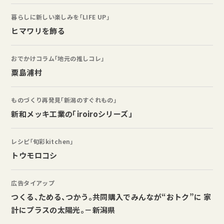
暮らしに新しい楽しみを「LIFE UP」
ヒマワリを飾る
おでかけコラム「地元の推しコレ」
粟島浦村
ものづくり再発見「新潟のすぐれもの」
新和メッキ工業の「iroiroシリーズ」
レシピ「旬彩kitchen」
トウモロコシ
広告タイアップ
つくる、ためる、つかう。共同購入でみんなが“おトク”に 家
計にプラスの太陽光。－新潟県