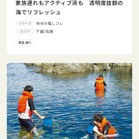
家族連れもアクティブ派も 透明度抜群の
海でリフレッシュ
地元の推しコレ
シリーズ
下越/佐渡
エリア
粟島浦村