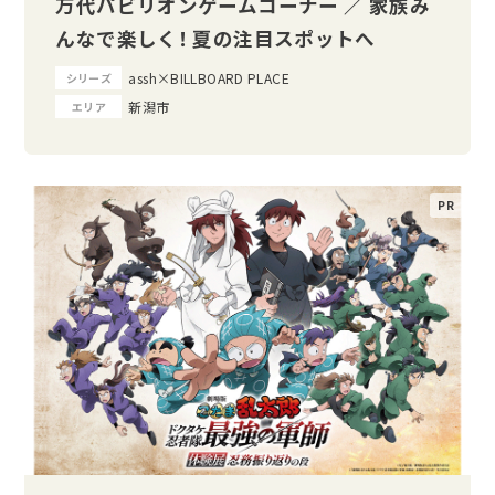
万代パビリオンゲームコーナー ／ 家族み
んなで楽しく！ 夏の注目スポットへ
assh×BILLBOARD PLACE
シリーズ
新潟市
エリア