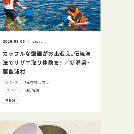
2026.08.06
visit
カラフルな壁画がお出迎え。伝統漁
法でサザエ取り体験を！ ／新潟県・
粟島浦村
地元の推しコレ
シリーズ
下越/佐渡
エリア
粟島浦村