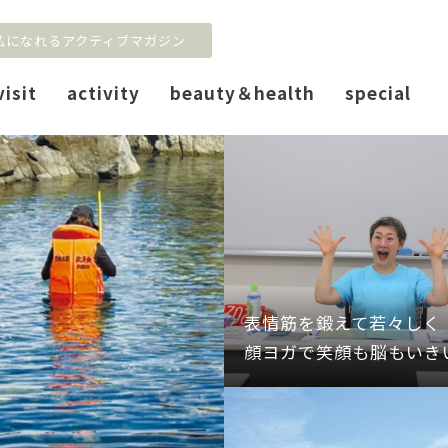
私になれるアクティブマガジン
visit
activity
beauty＆health
special
表情筋を鍛えて若々しく
顔ヨガで笑顔も脳もいき