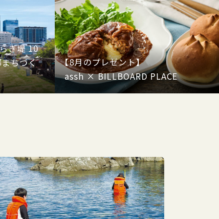
ぎ堤 10
【8月のプレゼント】
部まちづく
assh × BILLBOARD PLACE