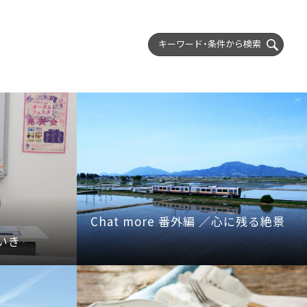
キーワード・条件から
検索
Chat more 番外編 ／心に残る絶景
いき