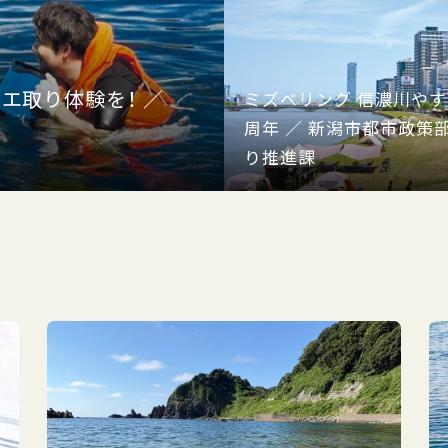
エ取り体験を！ ／
ミズベリング 信濃川やすら
周年 ／ 新潟市都市政策
り推進課