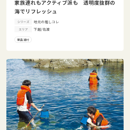
家族連れもアクティブ派も 透明度抜群の
海でリフレッシュ
地元の推しコレ
シリーズ
下越/佐渡
エリア
粟島浦村