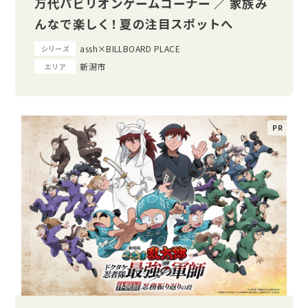
万代パビリオンゲームコーナー ／ 家族み
んなで楽しく！ 夏の注目スポットへ
assh×BILLBOARD PLACE
シリーズ
新潟市
エリア