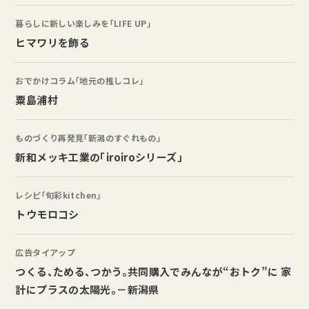
暮らしに新しい楽しみを「LIFE UP」
ヒマワリを飾る
おでかけコラム「地元の推しコレ」
粟島浦村
ものづくり再発見「新潟のすぐれもの」
新和メッキ工業の「iroiroシリーズ」
レシピ「旬彩kitchen」
トウモロコシ
広告タイアップ
つくる、ためる、つかう。共同購入でみんなが“おトク”に 家
計にプラスの太陽光。－新潟県