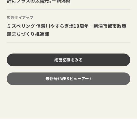
計にプラスの太陽光。－新潟県
広告タイアップ
ミズベリング 信濃川やすらぎ堤10周年－新潟市都市政策
部まちづくり推進課
紙面記事をみる
最新号（WEBビューアー）