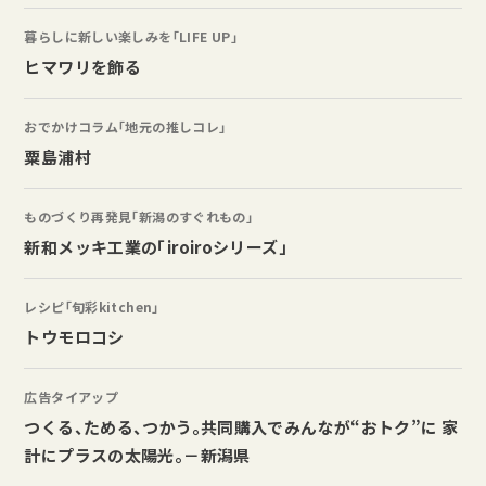
暮らしに新しい楽しみを「LIFE UP」
ヒマワリを飾る
おでかけコラム「地元の推しコレ」
粟島浦村
ものづくり再発見「新潟のすぐれもの」
新和メッキ工業の「iroiroシリーズ」
レシピ「旬彩kitchen」
トウモロコシ
広告タイアップ
つくる、ためる、つかう。共同購入でみんなが“おトク”に 家
計にプラスの太陽光。－新潟県