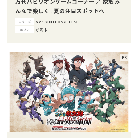
万代パビリオンゲームコーナー ／ 家族み
んなで楽しく！ 夏の注目スポットへ
assh×BILLBOARD PLACE
シリーズ
新潟市
エリア