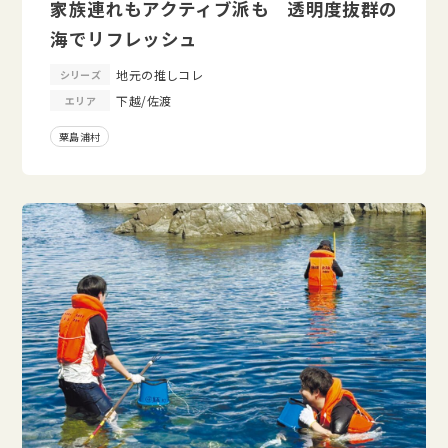
家族連れもアクティブ派も 透明度抜群の
海でリフレッシュ
地元の推しコレ
シリーズ
下越/佐渡
エリア
粟島浦村