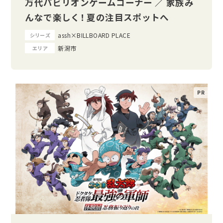
万代パビリオンゲームコーナー ／ 家族み
んなで楽しく！ 夏の注目スポットへ
assh×BILLBOARD PLACE
シリーズ
新潟市
エリア