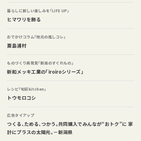
暮らしに新しい楽しみを「LIFE UP」
ヒマワリを飾る
おでかけコラム「地元の推しコレ」
粟島浦村
ものづくり再発見「新潟のすぐれもの」
新和メッキ工業の「iroiroシリーズ」
レシピ「旬彩kitchen」
トウモロコシ
広告タイアップ
つくる、ためる、つかう。共同購入でみんなが“おトク”に 家
計にプラスの太陽光。－新潟県