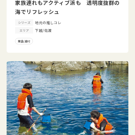
家族連れもアクティブ派も 透明度抜群の
海でリフレッシュ
地元の推しコレ
シリーズ
下越/佐渡
エリア
粟島浦村