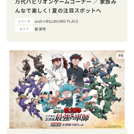
万代パビリオンゲームコーナー ／ 家族み
んなで楽しく！ 夏の注目スポットへ
assh×BILLBOARD PLACE
シリーズ
新潟市
エリア