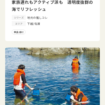
家族連れもアクティブ派も 透明度抜群の
海でリフレッシュ
地元の推しコレ
シリーズ
下越/佐渡
エリア
粟島浦村