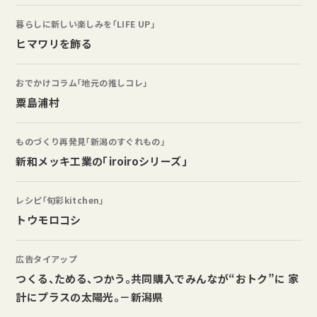
暮らしに新しい楽しみを「LIFE UP」
ヒマワリを飾る
おでかけコラム「地元の推しコレ」
粟島浦村
ものづくり再発見「新潟のすぐれもの」
新和メッキ工業の「iroiroシリーズ」
レシピ「旬彩kitchen」
トウモロコシ
広告タイアップ
つくる、ためる、つかう。共同購入でみんなが“おトク”に 家
計にプラスの太陽光。－新潟県