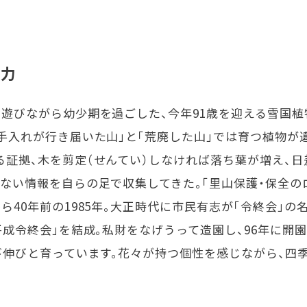
園
尽力
遊びながら幼少期を過ごした、今年91歳を迎える雪国植
手入れが行き届いた山」と「荒廃した山」では育つ植物が
る証拠、木を剪定（せんてい）しなければ落ち葉が増え、
ない情報を自らの足で収集してきた。「里山保護・保全の
ら40年前の1985年。大正時代に市民有志が「令終会」の
平成令終会」を結成。私財をなげうって造園し、96年に開園
び伸びと育っています。花々が持つ個性を感じながら、四