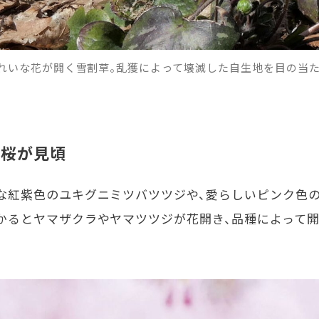
れいな花が開く雪割草。乱獲によって壊滅した自生地を目の当
＆桜が見頃
かな紅紫色のユキグニミツバツツジや、愛らしいピンク色
掛かるとヤマザクラやヤマツツジが花開き、品種によって