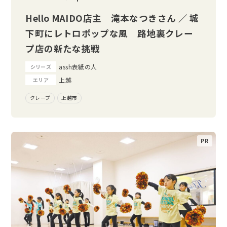
Hello MAIDO店主 滝本なつきさん ／ 城
下町にレトロポップな風 路地裏クレー
プ店の新たな挑戦
assh表紙の人
シリーズ
上越
エリア
クレープ
上越市