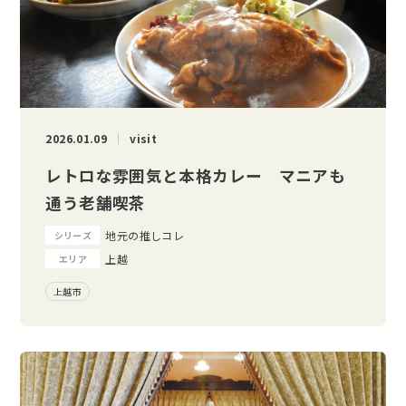
2026.01.09
visit
レトロな雰囲気と本格カレー マニアも
通う老舗喫茶
地元の推しコレ
シリーズ
上越
エリア
上越市