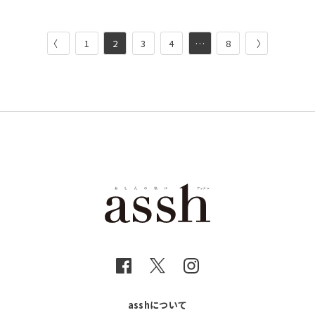
〈
1
2
3
4
…
8
〉
asshについて