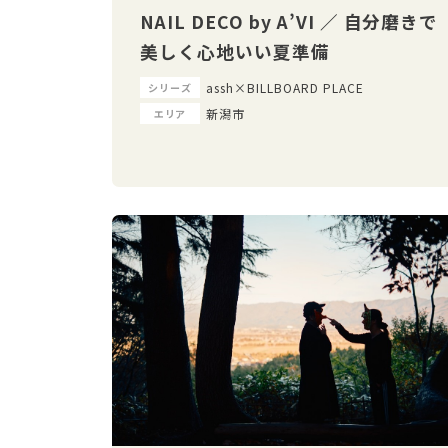
NAIL DECO by A’VI ／ 自分磨きで
美しく心地いい夏準備
assh×BILLBOARD PLACE
シリーズ
新潟市
エリア