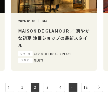
2026.05.03
life
MAISON DE GLAMOUR ／ 爽やか
な初夏 注目ショップの最新スタイ
ル
assh×BILLBOARD PLACE
シリーズ
新潟市
エリア
〈
1
2
3
4
…
18
〉