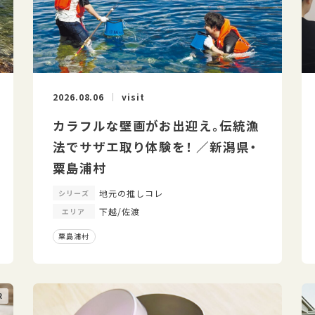
2026.08.06
visit
カラフルな壁画がお出迎え。伝統漁
法でサザエ取り体験を！ ／新潟県・
粟島浦村
地元の推しコレ
シリーズ
下越/佐渡
エリア
粟島浦村