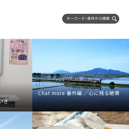
キーワード・条件から
検索
Chat more 番外編 ／心に残る絶景
いき