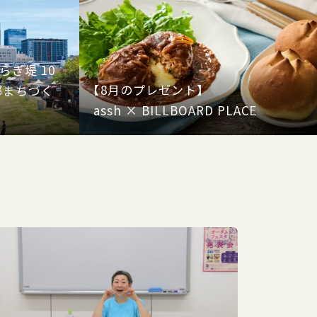
ぎ堤 10
【8月のプレゼント】
部まちづく
assh × BILLBOARD PLACE