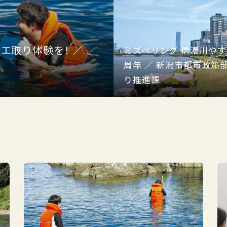
エ取り体験を！ ／
ミズベリング 信濃川やすら
周年 ／ 新潟市都市政策
り推進課