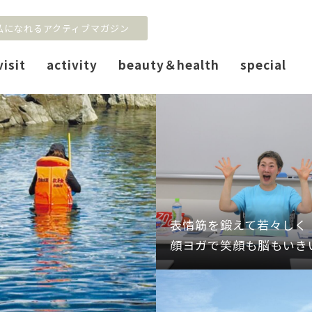
私になれるアクティブマガジン
visit
activity
beauty＆health
special
表情筋を鍛えて若々しく
顔ヨガで笑顔も脳もいき