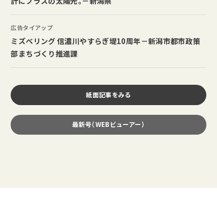
計にプラスの太陽光。－新潟県
広告タイアップ
ミズベリング 信濃川やすらぎ堤10周年－新潟市都市政策
部まちづくり推進課
紙面記事をみる
最新号（WEBビューアー）