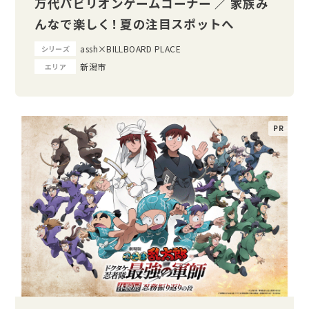
万代パビリオンゲームコーナー ／ 家族み
んなで楽しく！ 夏の注目スポットへ
assh×BILLBOARD PLACE
シリーズ
新潟市
エリア