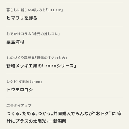
暮らしに新しい楽しみを「LIFE UP」
ヒマワリを飾る
おでかけコラム「地元の推しコレ」
粟島浦村
ものづくり再発見「新潟のすぐれもの」
新和メッキ工業の「iroiroシリーズ」
レシピ「旬彩kitchen」
トウモロコシ
広告タイアップ
つくる、ためる、つかう。共同購入でみんなが“おトク”に 家
計にプラスの太陽光。－新潟県