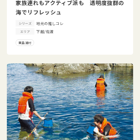
家族連れもアクティブ派も 透明度抜群の
海でリフレッシュ
地元の推しコレ
シリーズ
下越/佐渡
エリア
粟島浦村