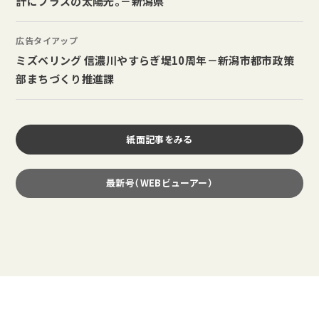
計にプラスの太陽光。－新潟県
広告タイアップ
ミズベリング 信濃川やすらぎ堤10周年－新潟市都市政策
部まちづくり推進課
紙面記事をみる
最新号（WEBビューアー）