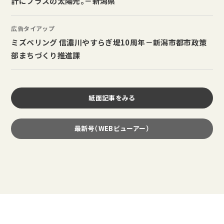
計にプラスの太陽光。－新潟県
広告タイアップ
ミズベリング 信濃川やすらぎ堤10周年－新潟市都市政策
部まちづくり推進課
紙面記事をみる
最新号（WEBビューアー）