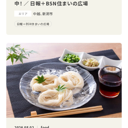
中！ ／ 日報＋BSN住まいの広場
中越、新潟市
エリア
日報＋BSN住まいの広場
2026.08.02
food