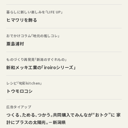
暮らしに新しい楽しみを「LIFE UP」
ヒマワリを飾る
おでかけコラム「地元の推しコレ」
粟島浦村
ものづくり再発見「新潟のすぐれもの」
新和メッキ工業の「iroiroシリーズ」
レシピ「旬彩kitchen」
トウモロコシ
広告タイアップ
つくる、ためる、つかう。共同購入でみんなが“おトク”に 家
計にプラスの太陽光。－新潟県