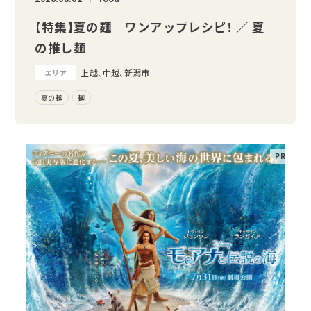
【特集】夏の麺 ワンアップレシピ！ ／ 夏
の推し麺
上越、中越、新潟市
エリア
夏の麺
麺