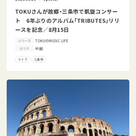
TOKUさんが故郷・三条市で凱旋コンサー
ト 6年ぶりのアルバム「TRIBUTES」リリ
ースを記念／8月15日
TOKUのMUSIC LIFE
シリーズ
中越
エリア
ライブ
三条市