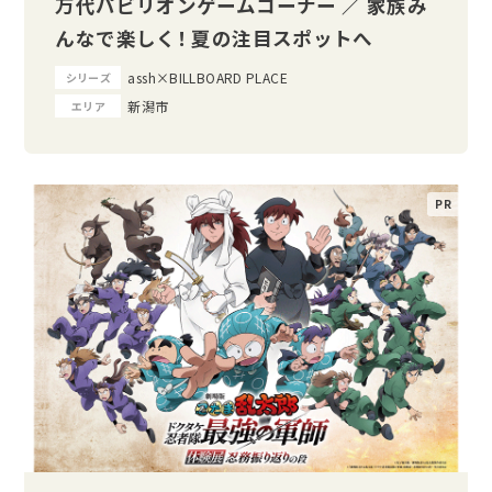
万代パビリオンゲームコーナー ／ 家族み
んなで楽しく！ 夏の注目スポットへ
assh×BILLBOARD PLACE
シリーズ
新潟市
エリア