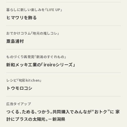
暮らしに新しい楽しみを「LIFE UP」
ヒマワリを飾る
おでかけコラム「地元の推しコレ」
粟島浦村
ものづくり再発見「新潟のすぐれもの」
新和メッキ工業の「iroiroシリーズ」
レシピ「旬彩kitchen」
トウモロコシ
広告タイアップ
つくる、ためる、つかう。共同購入でみんなが“おトク”に 家
計にプラスの太陽光。－新潟県