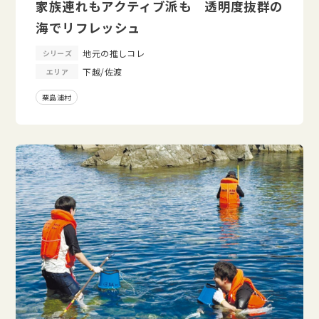
家族連れもアクティブ派も 透明度抜群の
海でリフレッシュ
地元の推しコレ
シリーズ
下越/佐渡
エリア
粟島浦村