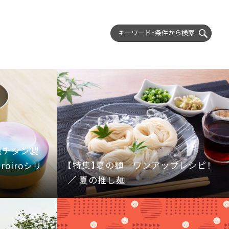
キーワード・条件から
検索
色チタン製
【特集】夏の麺 ワンアップレシピ！
oiroシリ
／ 夏の推し麺