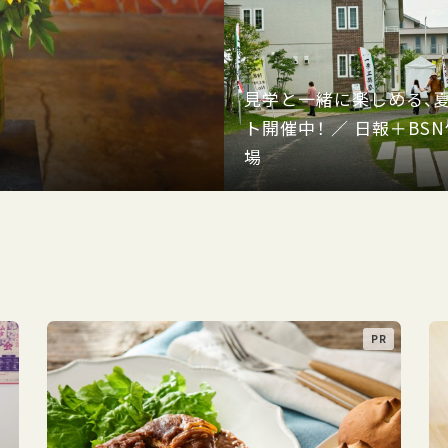
見学と一緒に楽しめる、
ト開催中！ ／ 日報＋BS
場