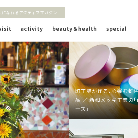
私になれるアクティブマガジン
visit
activity
beauty＆health
special
町工場が作る、心弾む虹
品 ／ 新和メッキ工業の「ir
ーズ」