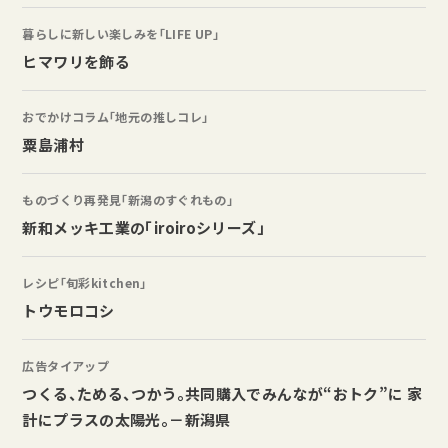
暮らしに新しい楽しみを「LIFE UP」
ヒマワリを飾る
おでかけコラム「地元の推しコレ」
粟島浦村
ものづくり再発見「新潟のすぐれもの」
新和メッキ工業の「iroiroシリーズ」
レシピ「旬彩kitchen」
トウモロコシ
広告タイアップ
つくる、ためる、つかう。共同購入でみんなが“おトク”に 家
計にプラスの太陽光。－新潟県