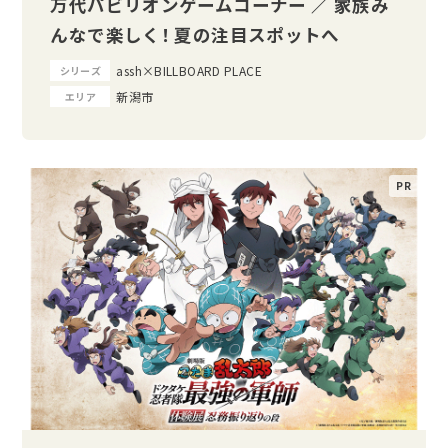
万代パビリオンゲームコーナー ／ 家族み
んなで楽しく！ 夏の注目スポットへ
assh×BILLBOARD PLACE
シリーズ
新潟市
エリア