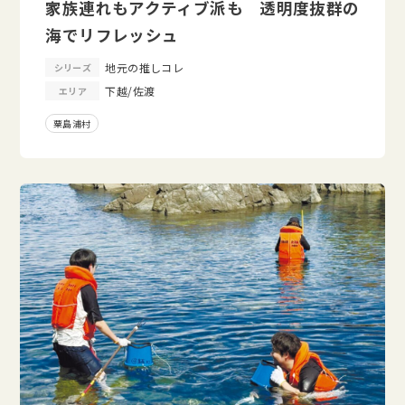
家族連れもアクティブ派も 透明度抜群の
海でリフレッシュ
地元の推しコレ
シリーズ
下越/佐渡
エリア
粟島浦村