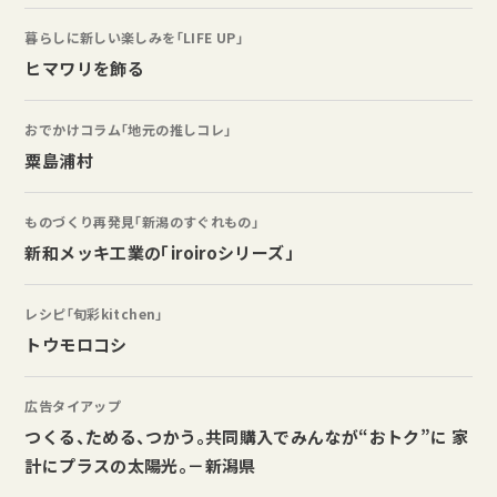
暮らしに新しい楽しみを「LIFE UP」
ヒマワリを飾る
おでかけコラム「地元の推しコレ」
粟島浦村
ものづくり再発見「新潟のすぐれもの」
新和メッキ工業の「iroiroシリーズ」
レシピ「旬彩kitchen」
トウモロコシ
広告タイアップ
つくる、ためる、つかう。共同購入でみんなが“おトク”に 家
計にプラスの太陽光。－新潟県