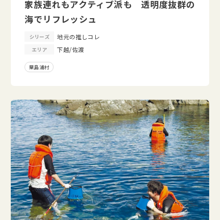
家族連れもアクティブ派も 透明度抜群の
海でリフレッシュ
地元の推しコレ
シリーズ
下越/佐渡
エリア
粟島浦村