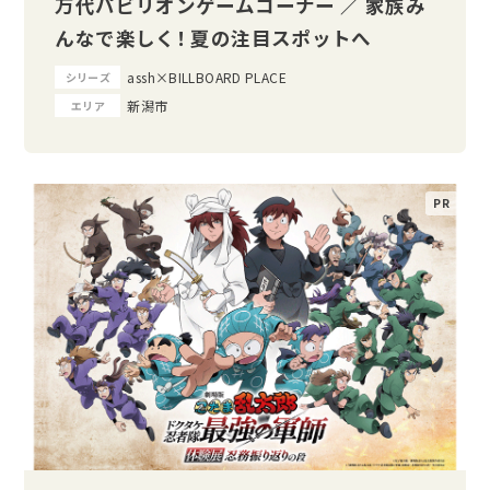
万代パビリオンゲームコーナー ／ 家族み
んなで楽しく！ 夏の注目スポットへ
assh×BILLBOARD PLACE
シリーズ
新潟市
エリア