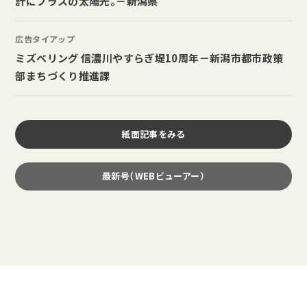
計にプラスの太陽光。－新潟県
広告タイアップ
ミズベリング 信濃川やすらぎ堤10周年－新潟市都市政策
部まちづくり推進課
紙面記事をみる
最新号（WEBビューアー）