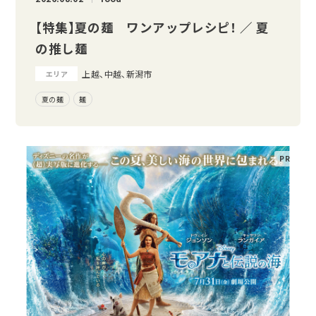
【特集】夏の麺 ワンアップレシピ！ ／ 夏
の推し麺
上越、中越、新潟市
エリア
夏の麺
麺