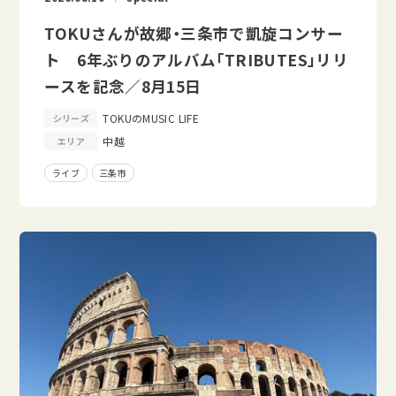
TOKUさんが故郷・三条市で凱旋コンサー
ト 6年ぶりのアルバム「TRIBUTES」リリ
ースを記念／8月15日
TOKUのMUSIC LIFE
シリーズ
中越
エリア
ライブ
三条市