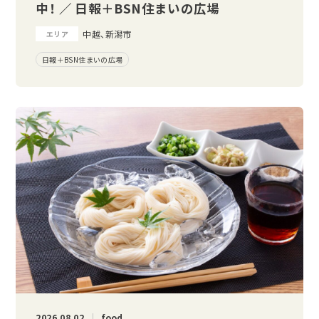
中！ ／ 日報＋BSN住まいの広場
中越、新潟市
エリア
日報＋BSN住まいの広場
2026.08.02
food