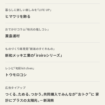
暮らしに新しい楽しみを「LIFE UP」
ヒマワリを飾る
おでかけコラム「地元の推しコレ」
粟島浦村
ものづくり再発見「新潟のすぐれもの」
新和メッキ工業の「iroiroシリーズ」
レシピ「旬彩kitchen」
トウモロコシ
広告タイアップ
つくる、ためる、つかう。共同購入でみんなが“おトク”に 家
計にプラスの太陽光。－新潟県