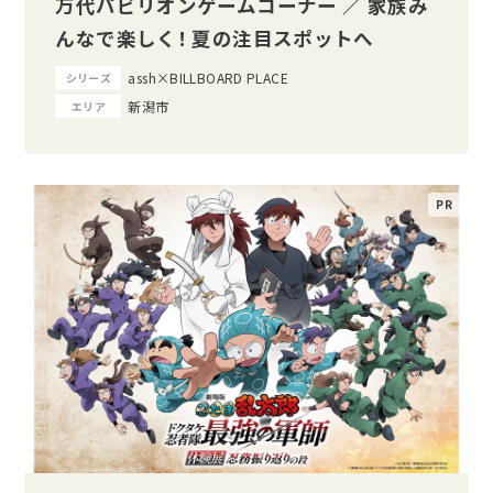
万代パビリオンゲームコーナー ／ 家族み
んなで楽しく！ 夏の注目スポットへ
assh×BILLBOARD PLACE
シリーズ
新潟市
エリア