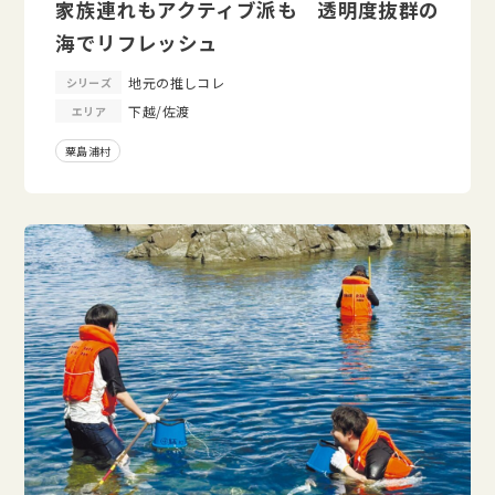
家族連れもアクティブ派も 透明度抜群の
海でリフレッシュ
地元の推しコレ
シリーズ
下越/佐渡
エリア
粟島浦村