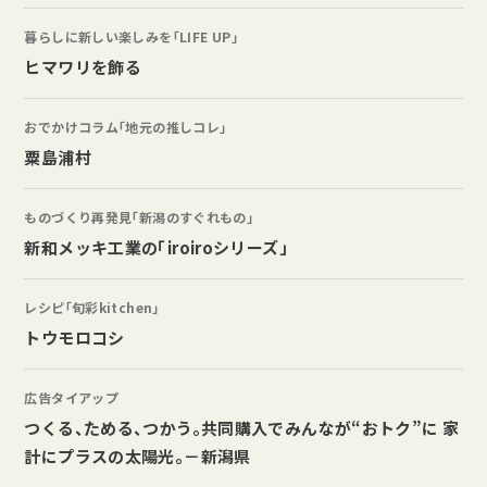
暮らしに新しい楽しみを「LIFE UP」
ヒマワリを飾る
おでかけコラム「地元の推しコレ」
粟島浦村
ものづくり再発見「新潟のすぐれもの」
新和メッキ工業の「iroiroシリーズ」
レシピ「旬彩kitchen」
トウモロコシ
広告タイアップ
つくる、ためる、つかう。共同購入でみんなが“おトク”に 家
計にプラスの太陽光。－新潟県