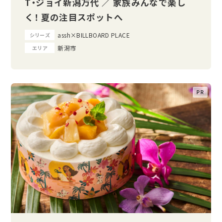
T・ジョイ新潟万代 ／ 家族みんなで楽し
く！ 夏の注目スポットへ
assh×BILLBOARD PLACE
シリーズ
新潟市
エリア