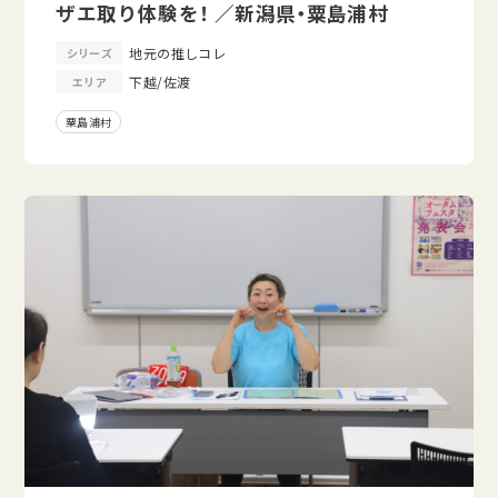
ザエ取り体験を！ ／新潟県・粟島浦村
地元の推しコレ
シリーズ
下越/佐渡
エリア
粟島浦村