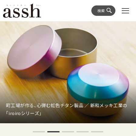
検索
町工場が作る、心弾む虹色チタン製品 ／ 新和メッキ工業の
「iroiroシリーズ」